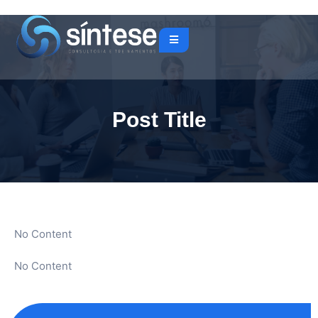
Post Title
No Content
No Content